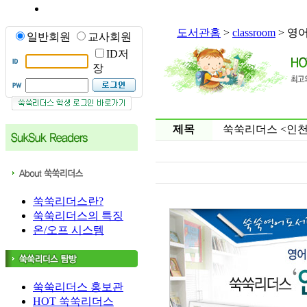
도서관홈
>
classroom
> 영
일반회원
교사회원
ID저
장
제목
쑥쑥리더스 <인
쑥쑥리더스란?
쑥쑥리더스의 특징
온/오프 시스템
쑥쑥리더스 홍보관
HOT 쑥쑥리더스