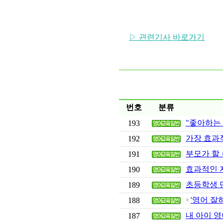
▷ 관련기사 바로가기
번호
분류
"좋아하는
193
가장 효과
192
부모가 할
191
효과적인 
190
초등학생 
189
'영어 잘하
188
내 아이 영
187