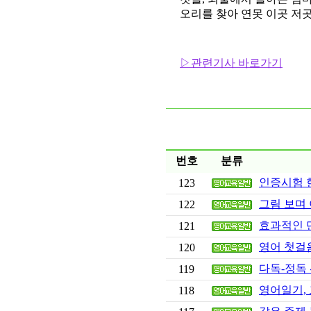
오리를 찾아 연못 이곳 저
▷관련기사 바로가기
번호
분류
인증시험 한
123
그림 보며
122
효과적인 
121
영어 첫걸
120
다독-정독
119
영어일기,
118