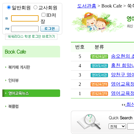
도서관홈
> Book Cafe 
일반회원
교사회원
ID저
장
번호
분류
송오현의 초등
5
홍천 희망
4
양천구 영
3
영어교육정
2
영어교육정
1
최